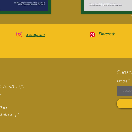
Pinterest
Instagram
Subscr
Email
, 26 R/C Left.
on
9 63
tatours.pt