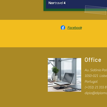
Facebook
Office
Av. Sidónio Pais
1050-021
Lisb
Portugal
(+351) 21 355 8
diplo@diploma